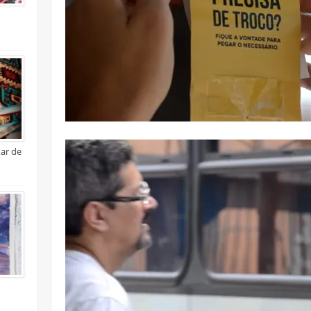
xar de