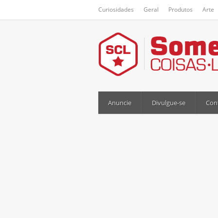
Curiosidades
Geral
Produtos
Arte
Anuncie
Divulgue-se
Con