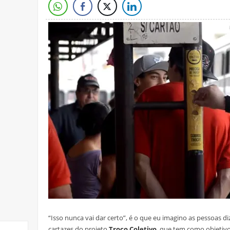
“Isso nunca vai dar certo”, é o que eu imagino as pessoas 
cartazes do projeto
Troco Coletivo
, que tem como objetivo