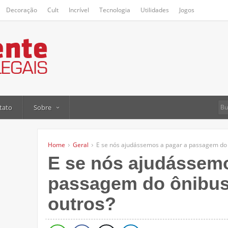
Decoração
Cult
Incrível
Tecnologia
Utilidades
Jogos
tato
Sobre
Home
Geral
E se nós ajudássemos a pagar a passagem do 
E se nós ajudássemo
passagem do ônibus
outros?