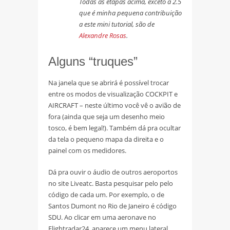
Todas as etapas acima, exceto a 2.5
que é minha pequena contribuição
a este mini tutorial, são de
Alexandre Rosas
.
Alguns “truques”
Na janela que se abrirá é possível trocar
entre os modos de visualização COCKPIT e
AIRCRAFT – neste último você vê o avião de
fora (ainda que seja um desenho meio
tosco, é bem legal!). Também dá pra ocultar
da tela o pequeno mapa da direita e o
painel com os medidores.
Dá pra ouvir o áudio de outros aeroportos
no site Liveatc. Basta pesquisar pelo pelo
código de cada um. Por exemplo, o de
Santos Dumont no Rio de Janeiro é código
SDU. Ao clicar em uma aeronave no
Flightradar24, aparece um menu lateral