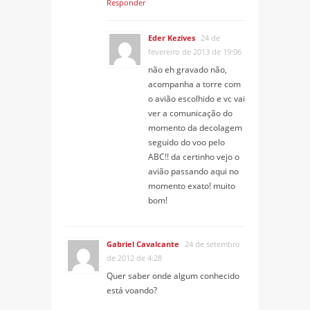
Responder
Eder Kezives
24 de
fevereiro de 2013 de 19:06
não eh gravado não,
acompanha a torre com
o avião escolhido e vc vai
ver a comunicação do
momento da decolagem
seguido do voo pelo
ABC!! da certinho vejo o
avião passando aqui no
momento exato! muito
bom!
Gabriel Cavalcante
24 de setembro
de 2012 de 4:28
Quer saber onde algum conhecido
está voando?