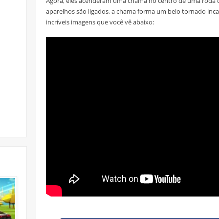
Agora, eles acenderam uma chama no centro de uma roda d
aparelhos são ligados, a chama forma um belo tornado inc
incríveis imagens que você vê abaixo: