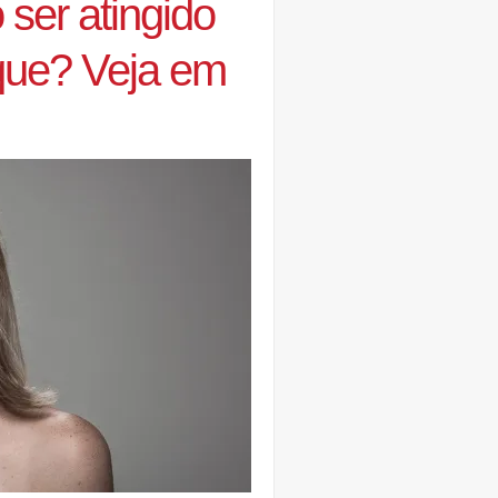
ser atingido
que? Veja em