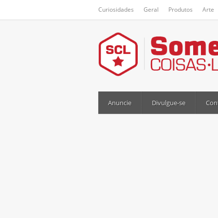
Curiosidades
Geral
Produtos
Arte
Anuncie
Divulgue-se
Con