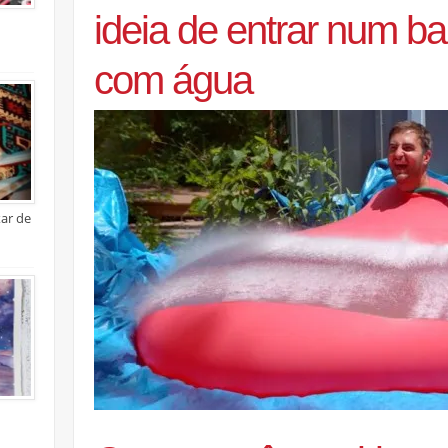
ideia de entrar num ba
com água
xar de