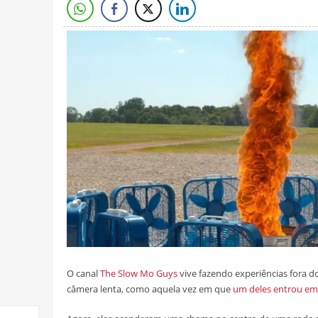
O canal
The Slow Mo Guys
vive fazendo experiências fora 
câmera lenta, como aquela vez em que
um deles entrou em