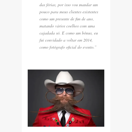
das férias, por isso vou mandar um
pouco para meus clientes existentes
como um presente de fim de ano,
matando vários coelhos com uma
cajadada só. E como um bônus, eu
fui convidado a voltar em 2014,
como fotógrafo oficial do evento.”