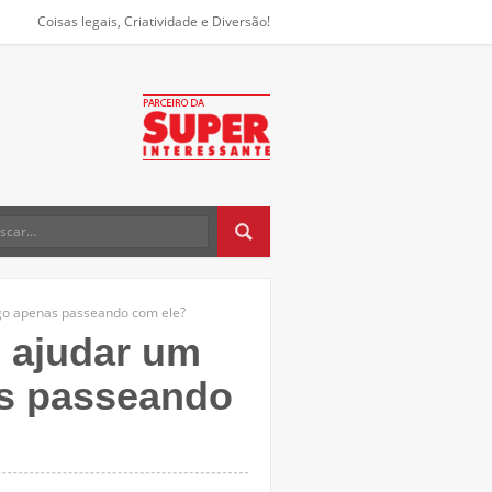
Coisas legais, Criatividade e Diversão!
igo apenas passeando com ele?
 ajudar um
as passeando