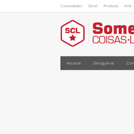
Curiosidades
Geral
Produtos
Arte
Anuncie
Divulgue-se
Con