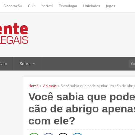
Decoração
Cult
Incrível
Tecnologia
Utilidades
Jogos
tato
Sobre
Home
Animais
Você sabia que pode ajudar um cão de abr
Você sabia que pode
cão de abrigo apen
com ele?