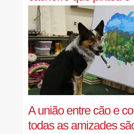
A união entre cão e co
todas as amizades são