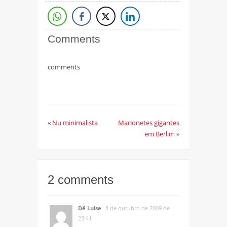
Comments
comments
«
Nu minimalista
Marionetes gigantes
em Berlim
»
2 comments
Dê Luíse
8 de outubro de 2009 de
23:41