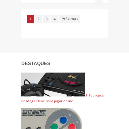
1
2
3
4
Próxima
›
DESTAQUES
1.185 jogos
de Mega Drive para jogar online