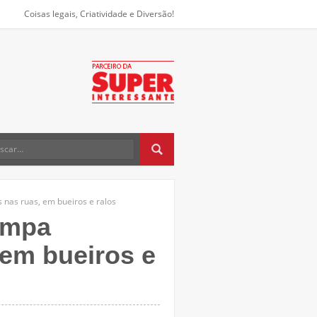
Coisas legais, Criatividade e Diversão!
 nas ruas, em bueiros e ralos
tampa
 em bueiros e