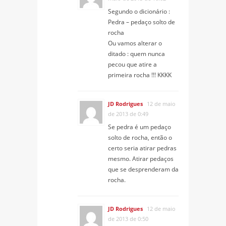
Segundo o dicionário :
Pedra – pedaço solto de
rocha
Ou vamos alterar o
ditado : quem nunca
pecou que atire a
primeira rocha !!! KKKK
JD Rodrigues
12 de maio
de 2013 de 0:49
Se pedra é um pedaço
solto de rocha, então o
certo seria atirar pedras
mesmo. Atirar pedaços
que se desprenderam da
rocha.
JD Rodrigues
12 de maio
de 2013 de 0:50