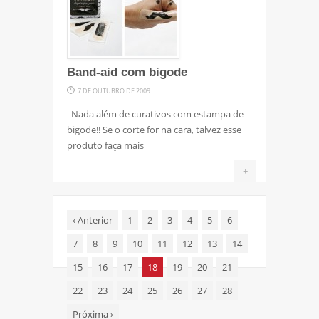
Band-aid com bigode
7 DE OUTUBRO DE 2009
Nada além de curativos com estampa de
bigode!! Se o corte for na cara, talvez esse
produto faça mais
+
‹
Anterior
1
2
3
4
5
6
7
8
9
10
11
12
13
14
15
16
17
18
19
20
21
22
23
24
25
26
27
28
Próxima
›