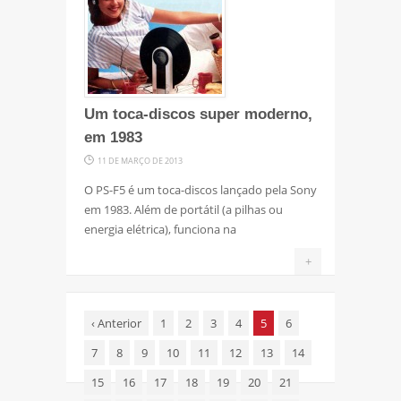
Um toca-discos super moderno,
em 1983
11 DE MARÇO DE 2013
O PS-F5 é um toca-discos lançado pela Sony
em 1983. Além de portátil (a pilhas ou
energia elétrica), funciona na
+
‹
Anterior
1
2
3
4
5
6
7
8
9
10
11
12
13
14
15
16
17
18
19
20
21