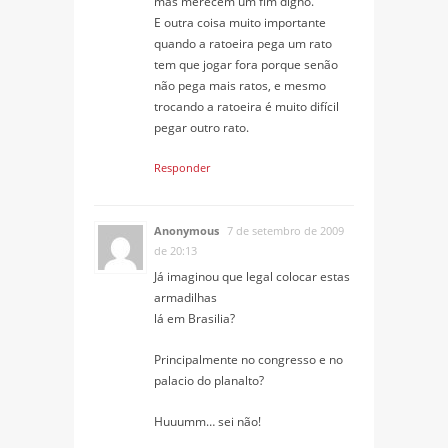
mas merecem um fim digno.
E outra coisa muito importante
quando a ratoeira pega um rato
tem que jogar fora porque senão
não pega mais ratos, e mesmo
trocando a ratoeira é muito difícil
pegar outro rato.
Responder
Anonymous
7 de setembro de 2009
de 20:13
Já imaginou que legal colocar estas
armadilhas
lá em Brasilia?
Principalmente no congresso e no
palacio do planalto?
Huuumm… sei não!