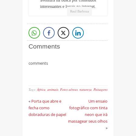
aventura na busca por conteúdos
interessantes e legais na internet.
Raul Barboza
Comments
comments
Tags:
África
,
animais
,
Fotos aéreas
,
natureza
,
Paisagens
«
Porta que abre e
Um ensaio
fecha como
fotográfico com tinta
dobraduras de papel
neon que irá
massagear seus olhos
»