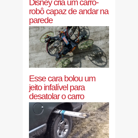
Disney cria um carro-
robô capaz de andar na
parede
Esse cara bolou um
jeito infalível para
desatolar o carro