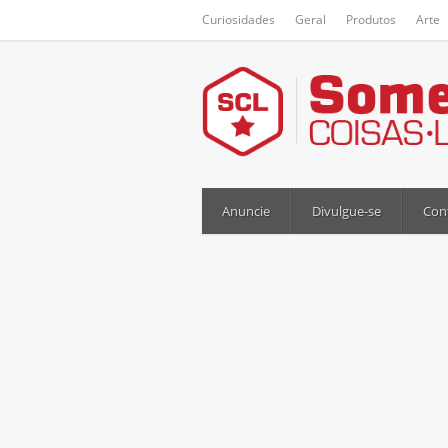
Curiosidades
Geral
Produtos
Arte
Anuncie
Divulgue-se
Con