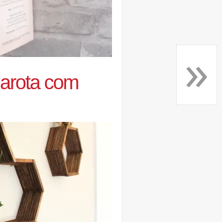
»
marota com