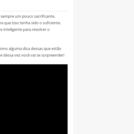
é sempre um pouco sacrificante.
que isso tenha sido o suficiente.
e inteligente para resolver o
mesmo alguma dica dessas que estão
e dessa vez você vai se surpreender!