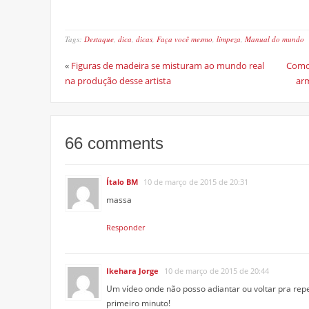
Tags:
Destaque
,
dica
,
dicas
,
Faça você mesmo
,
limpeza
,
Manual do mundo
«
Figuras de madeira se misturam ao mundo real
Como 
na produção desse artista
ar
66 comments
Ítalo BM
10 de março de 2015 de 20:31
massa
Responder
Ikehara Jorge
10 de março de 2015 de 20:44
Um vídeo onde não posso adiantar ou voltar pra repet
primeiro minuto!