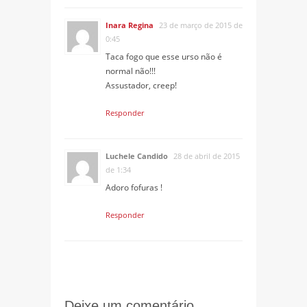
Inara Regina
23 de março de 2015 de
0:45
Taca fogo que esse urso não é
normal não!!!
Assustador, creep!
Responder
Luchele Candido
28 de abril de 2015
de 1:34
Adoro fofuras !
Responder
Deixe um comentário