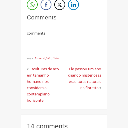
Comments
comments
Tags:
Como é feito
,
Vela
«
Esculturas de aço
Ele passou um ano
em tamanho
criando misteriosas
humano nos
esculturas naturais
convidam a
na floresta
»
contemplar o
horizonte
14 comments