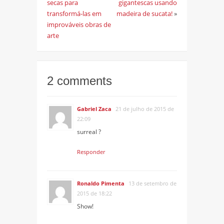
secas para
gigantescas usando
transformá-las em
madeira de sucata!
»
improváveis obras de
arte
2 comments
Gabriel Zaca
21 de julho de 2015 de
22:09
surreal ?
Responder
Ronaldo Pimenta
13 de setembro de
2015 de 18:22
Show!