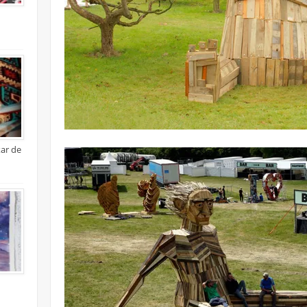
xar de