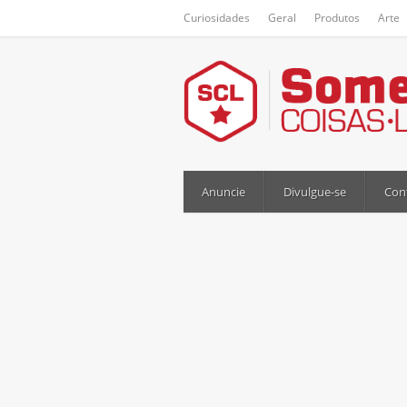
Curiosidades
Geral
Produtos
Arte
Anuncie
Divulgue-se
Con