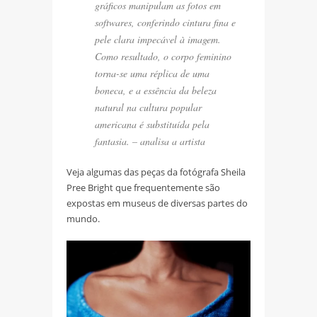
gráficos manipulam as fotos em
softwares, conferindo cintura fina e
pele clara impecável à imagem.
Como resultado, o corpo feminino
torna-se uma réplica de uma
boneca, e a essência da beleza
natural na cultura popular
americana é substituída pela
fantasia. – analisa a artista
Veja algumas das peças da fotógrafa Sheila
Pree Bright que frequentemente são
expostas em museus de diversas partes do
mundo.