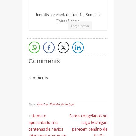
Jornalista e cocriador do site Somente
Coisas Legais.
Diego Bravo
Comments
comments
Tags:
Estética
,
Padrão de beleza
«
Homem
Faróis congelados no
aposentado cria
Lago Michigan
centenas de navios
parecem cenário de
artesanais que voam
ficção
»