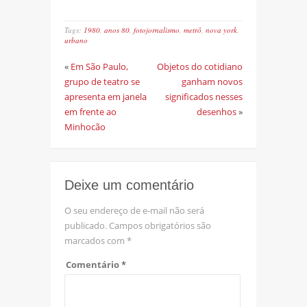
Tags:
1980
,
anos 80
,
fotojornalismo
,
metrô
,
nova york
,
urbano
«
Em São Paulo,
Objetos do cotidiano
grupo de teatro se
ganham novos
apresenta em janela
significados nesses
em frente ao
desenhos
»
Minhocão
Deixe um comentário
O seu endereço de e-mail não será
publicado.
Campos obrigatórios são
marcados com
*
Comentário
*