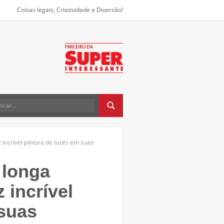
Coisas legais, Criatividade e Diversão!
 incrível pintura de luzes em suas
 longa
z incrível
 suas