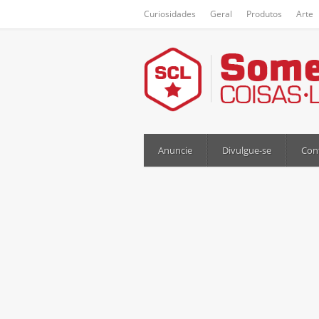
Curiosidades
Geral
Produtos
Arte
Anuncie
Divulgue-se
Con