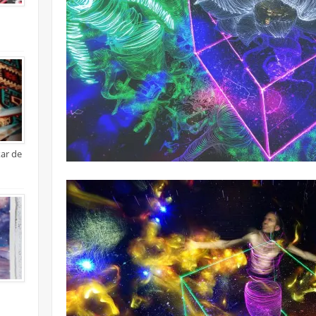
xar de