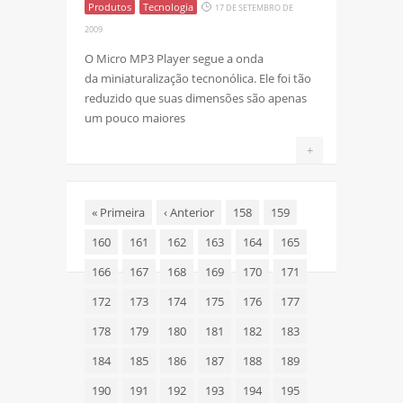
Produtos
Tecnologia
17 DE SETEMBRO DE
2009
O Micro MP3 Player segue a onda
da miniaturalização tecnonólica. Ele foi tão
reduzido que suas dimensões são apenas
um pouco maiores
+
«
Primeira
‹
Anterior
158
159
160
161
162
163
164
165
166
167
168
169
170
171
172
173
174
175
176
177
178
179
180
181
182
183
184
185
186
187
188
189
190
191
192
193
194
195