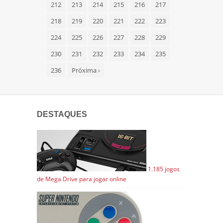
212
213
214
215
216
217
218
219
220
221
222
223
224
225
226
227
228
229
230
231
232
233
234
235
236
Próxima
›
DESTAQUES
1.185 jogos
de Mega Drive para jogar online