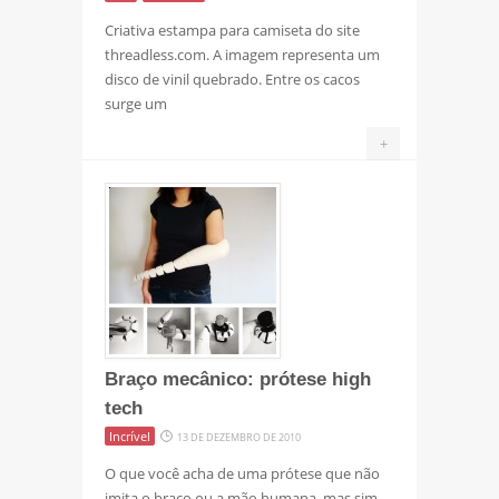
Criativa estampa para camiseta do site
threadless.com. A imagem representa um
disco de vinil quebrado. Entre os cacos
surge um
+
Braço mecânico: prótese high
tech
Incrível
13 DE DEZEMBRO DE 2010
O que você acha de uma prótese que não
imita o braço ou a mão humana, mas sim