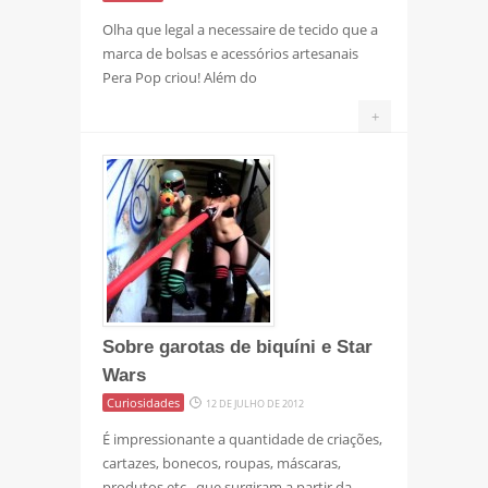
Olha que legal a necessaire de tecido que a
marca de bolsas e acessórios artesanais
Pera Pop criou! Além do
+
Sobre garotas de biquíni e Star
Wars
Curiosidades
12 DE JULHO DE 2012
É impressionante a quantidade de criações,
cartazes, bonecos, roupas, máscaras,
produtos etc., que surgiram a partir da