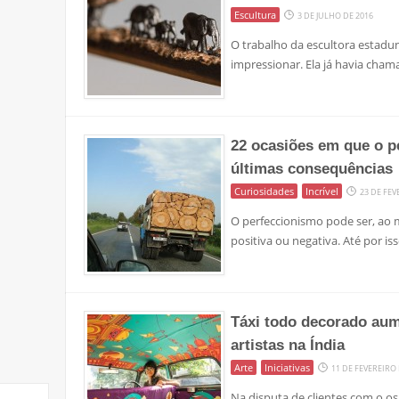
Escultura
3 DE JULHO DE 2016
O trabalho da escultora estadu
impressionar. Ela já havia cha
22 ocasiões em que o p
últimas consequências
Curiosidades
Incrível
23 DE FEV
O perfeccionismo pode ser, ao
positiva ou negativa. Até por i
Táxi todo decorado aum
artistas na Índia
Arte
Iniciativas
11 DE FEVEREIRO 
Na disputa de clientes com o os