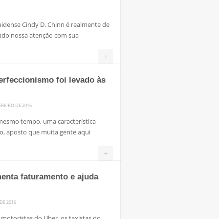
nidense Cindy D. Chinn é realmente de
mado nossa atenção com sua
+
erfeccionismo foi levado às
EREIRO DE 2016
 mesmo tempo, uma característica
sso, aposto que muita gente aqui
+
enta faturamento e ajuda
DE 2016
 motoristas do Uber, os taxistas do