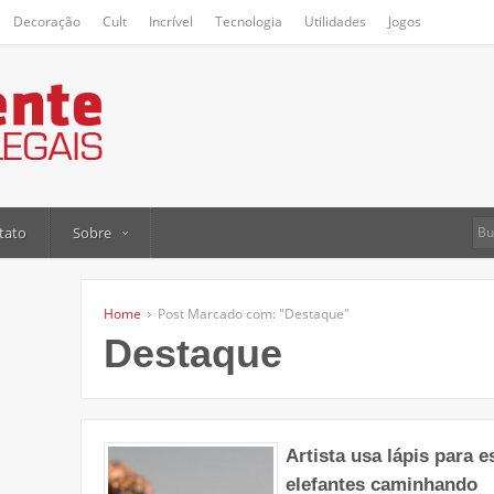
Decoração
Cult
Incrível
Tecnologia
Utilidades
Jogos
tato
Sobre
Home
Post Marcado com: "Destaque"
Destaque
Artista usa lápis para e
elefantes caminhando