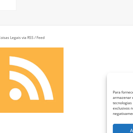
oisas Legais via RSS / Feed
Para fornec
armazenar e
tecnologias
exclusivos n
negativamen
A