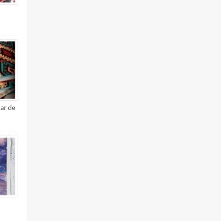
xar de