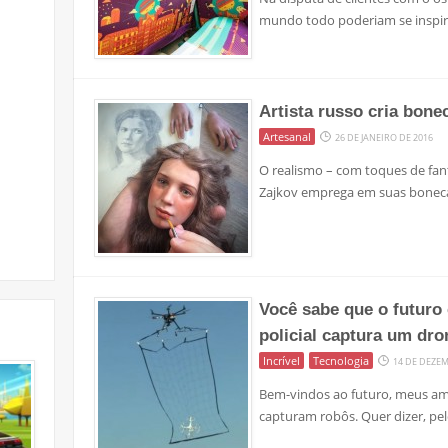
mundo todo poderiam se inspi
Artista russo cria bone
Artesanal
26 DE JANEIRO DE 2016
O realismo – com toques de fant
Zajkov emprega em suas bonec
Você sabe que o futur
policial captura um dr
Incrível
Tecnologia
14 DE DEZE
Bem-vindos ao futuro, meus am
capturam robôs. Quer dizer, pel