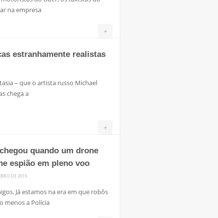
rar na empresa
+
cas estranhamente realistas
asia – que o artista russo Michael
as chega a
+
o chegou quando um drone
one espião em pleno voo
MBRO DE 2015
igos. Já estamos na era em que robôs
o menos a Polícia