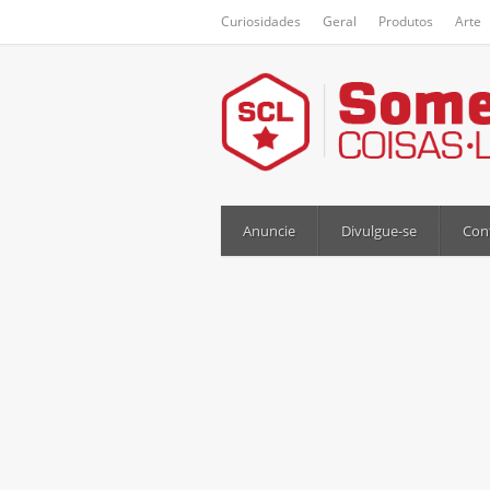
Curiosidades
Geral
Produtos
Arte
Anuncie
Divulgue-se
Con