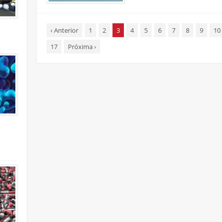
‹
Anterior
1
2
3
4
5
6
7
8
9
10
17
Próxima
›