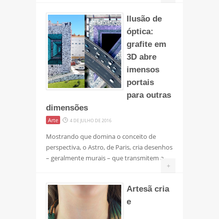
Ilusão de
óptica:
grafite em
3D abre
imensos
portais
para outras
dimensões
Arte
4 DE JULHO DE 2016
Mostrando que domina o conceito de
perspectiva, o Astro, de Paris, cria desenhos
– geralmente murais – que transmitem a
+
Artesã cria
e