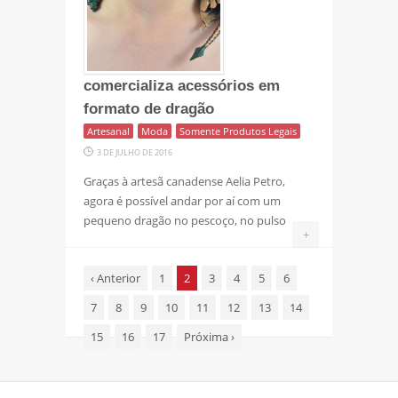
comercializa acessórios em
formato de dragão
Artesanal
Moda
Somente Produtos Legais
3 DE JULHO DE 2016
Graças à artesã canadense Aelia Petro,
agora é possível andar por aí com um
pequeno dragão no pescoço, no pulso
+
‹
Anterior
1
2
3
4
5
6
7
8
9
10
11
12
13
14
15
16
17
Próxima
›