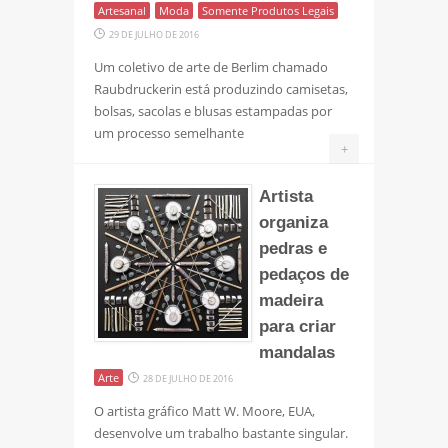
Artesanal
Moda
Somente Produtos Legais
29 DE JULHO DE 2016
Um coletivo de arte de Berlim chamado
Raubdruckerin está produzindo camisetas,
bolsas, sacolas e blusas estampadas por
um processo semelhante
+
Artista
organiza
pedras e
pedaços de
madeira
para criar
mandalas
Arte
28 DE JULHO DE 2016
O artista gráfico Matt W. Moore, EUA,
desenvolve um trabalho bastante singular.