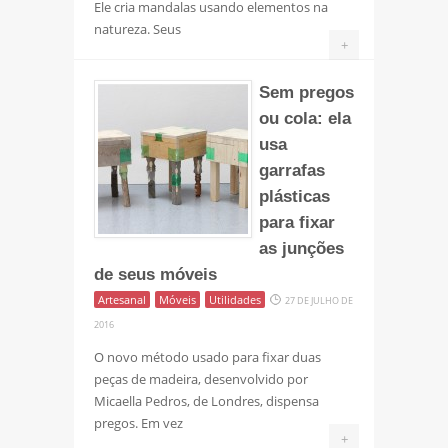
Ele cria mandalas usando elementos na
natureza. Seus
+
Sem pregos
ou cola: ela
usa
garrafas
plásticas
para fixar
as junções
de seus móveis
Artesanal
Móveis
Utilidades
27 DE JULHO DE
2016
O novo método usado para fixar duas
peças de madeira, desenvolvido por
Micaella Pedros, de Londres, dispensa
pregos. Em vez
+