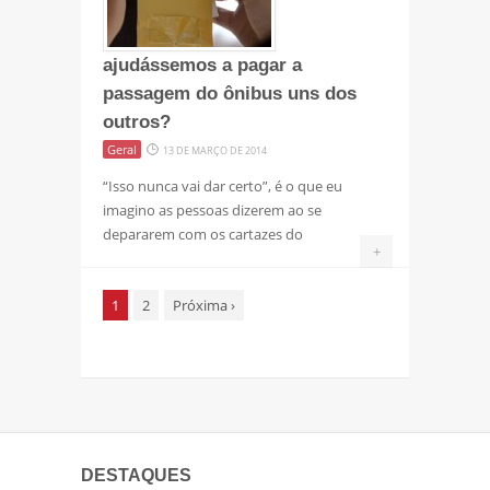
ajudássemos a pagar a
passagem do ônibus uns dos
outros?
Geral
13 DE MARÇO DE 2014
“Isso nunca vai dar certo”, é o que eu
imagino as pessoas dizerem ao se
depararem com os cartazes do
+
1
2
Próxima
›
DESTAQUES