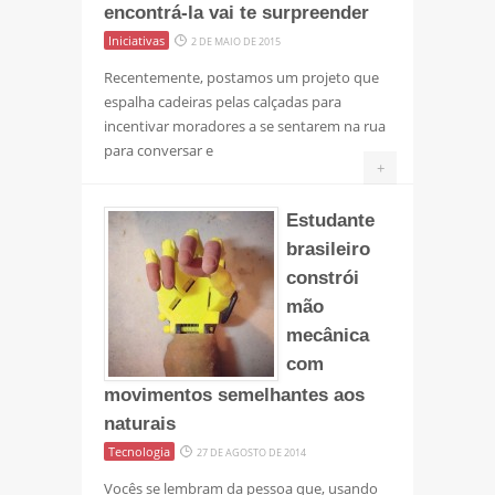
encontrá-la vai te surpreender
Iniciativas
2 DE MAIO DE 2015
Recentemente, postamos um projeto que
espalha cadeiras pelas calçadas para
incentivar moradores a se sentarem na rua
para conversar e
+
Estudante
brasileiro
constrói
mão
mecânica
com
movimentos semelhantes aos
naturais
Tecnologia
27 DE AGOSTO DE 2014
Vocês se lembram da pessoa que, usando