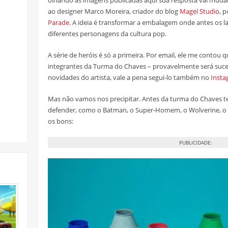
olhando as imagens publicadas aqui sua resposta vai mudar
ao designer Marco Moreira, criador do blog
Magel Studio
, 
Parade
. A ideia é transformar a embalagem onde antes os la
diferentes personagens da cultura pop.
A série de heróis é só a primeira. Por email, ele me contou 
integrantes da Turma do Chaves – provavelmente será suces
novidades do artista, vale a pena segui-lo também no
Insta
Mas não vamos nos precipitar. Antes da turma do Chaves 
defender, como o Batman, o Super-Homem, o Wolverine, o 
os bons:
PUBLICIDADE: