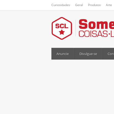
Curiosidades
Geral
Produtos
Arte
Anuncie
Divulgue-se
Con