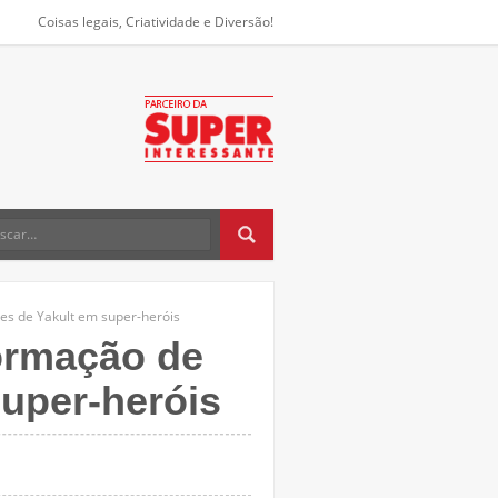
Coisas legais, Criatividade e Diversão!
es de Yakult em super-heróis
ormação de
super-heróis