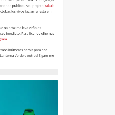
 do “não” para o “sim”. Tudo graças
por onde publicou seu projeto
Yakult
ctobacilos vivos faziam a festa em
que na próxima leva virão os
so imediato. Para ficar de olho nas
gram
.
temos inúmeros heróis para nos
Lanterna Verde e outros! Sigam-me