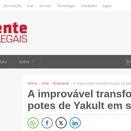
Decoração
Cult
Incrível
Tecnologia
Utilidades
Jogos
tato
Sobre
Home
Arte
Artesanal
A improvável transformação de pot
A improvável transf
potes de Yakult em 