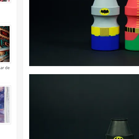
xar de