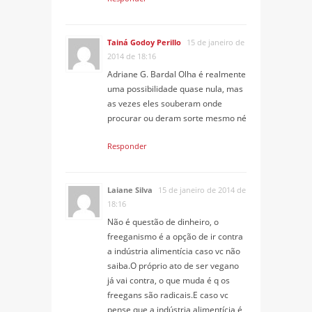
Tainá Godoy Perillo
15 de janeiro de
2014 de 18:16
Adriane G. Bardal Olha é realmente
uma possibilidade quase nula, mas
as vezes eles souberam onde
procurar ou deram sorte mesmo né
Responder
Laiane Silva
15 de janeiro de 2014 de
18:16
Não é questão de dinheiro, o
freeganismo é a opção de ir contra
a indústria alimentícia caso vc não
saiba.O próprio ato de ser vegano
já vai contra, o que muda é q os
freegans são radicais.E caso vc
pense que a indústria alimentícia é