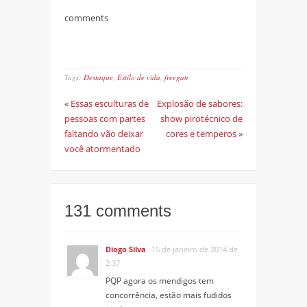
comments
Tags:
Destaque
,
Estilo de vida
,
freegan
«
Essas esculturas de
Explosão de sabores:
pessoas com partes
show pirotécnico de
faltando vão deixar
cores e temperos
»
você atormentado
131 comments
Diogo Silva
15 de janeiro de 2014 de
2:37
PQP agora os mendigos tem
concorrência, estão mais fudidos