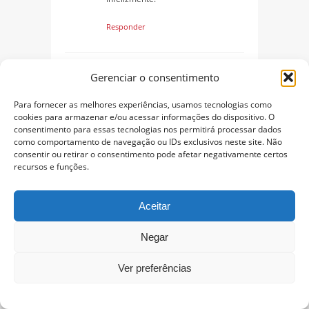
Responder
Laíse Machado
15 de janeiro de 2014
Gerenciar o consentimento
de 19:06
E se elas gostam de economizar o
Para fornecer as melhores experiências, usamos tecnologias como
dinheiro da comida pra comprar
cookies para armazenar e/ou acessar informações do dispositivo. O
consentimento para essas tecnologias nos permitirá processar dados
uma maconha? O que isso tem a
como comportamento de navegação ou IDs exclusivos neste site. Não
ver com você? E quem é você pra
consentir ou retirar o consentimento pode afetar negativamente certos
fazer esse julgamento delas? Deixe
recursos e funções.
as gurias em paz, elas mereciam é
prêmios por essa iniciativa e não
comentários ridículos como o seu.
Aceitar
Responder
Negar
Ver preferências
Diego Rocha
15 de janeiro de 2014
de 19:09
Teve um restaurante que dava as