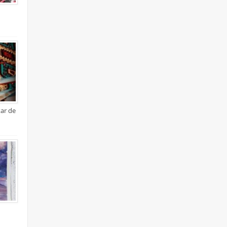
xar de