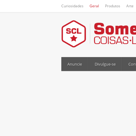
Curiosidades
Geral
Produtos
Arte
Anuncie
Divulgue-se
Con