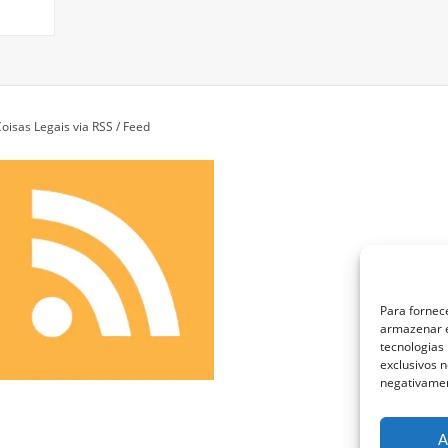
oisas Legais via RSS / Feed
Para fornec
armazenar e
tecnologias
exclusivos n
negativamen
A