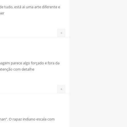
de tudo, está ai uma arte diferente e
her
+
magem parece algo forçado e fora da
 atenção com detalhe
+
man”. O rapaz indiano escala com