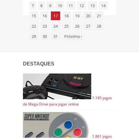
7
8
9
10
11
12
13
14
15
16
17
18
19
20
21
22
23
24
25
26
27
28
29
30
31
Próxima
›
DESTAQUES
1.185 jogos
de Mega Drive para jogar online
1.861 jogos