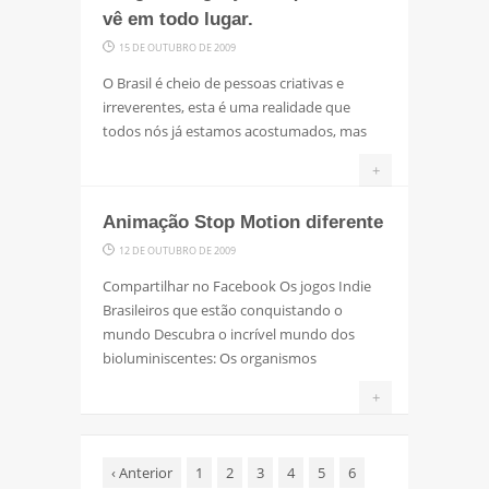
vê em todo lugar.
15 DE OUTUBRO DE 2009
O Brasil é cheio de pessoas criativas e
irreverentes, esta é uma realidade que
todos nós já estamos acostumados, mas
+
Animação Stop Motion diferente
12 DE OUTUBRO DE 2009
Compartilhar no Facebook Os jogos Indie
Brasileiros que estão conquistando o
mundo Descubra o incrível mundo dos
bioluminiscentes: Os organismos
+
‹
Anterior
1
2
3
4
5
6