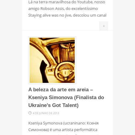
Lá na terra maravilhosa do Youtube, nosso
amigo Robson Assis, do excelentíssimo
Staying alive was no jive, descolou um canal
+
A beleza da arte em areia –
Kseniya Simonova (Finalista do
Ukraine’s Got Talent)
4 DE JUNHO DE 2013
Kseniya Symonova (ucraninano: Ксенія
Симонова) é uma artista performática