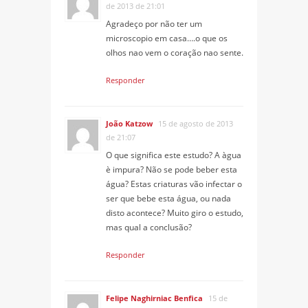
de 2013 de 21:01
Agradeço por não ter um
microscopio em casa….o que os
olhos nao vem o coração nao sente.
Responder
João Katzow
15 de agosto de 2013
de 21:07
O que significa este estudo? A àgua
è impura? Não se pode beber esta
água? Estas criaturas vão infectar o
ser que bebe esta água, ou nada
disto acontece? Muito giro o estudo,
mas qual a conclusão?
Responder
Felipe Naghirniac Benfica
15 de