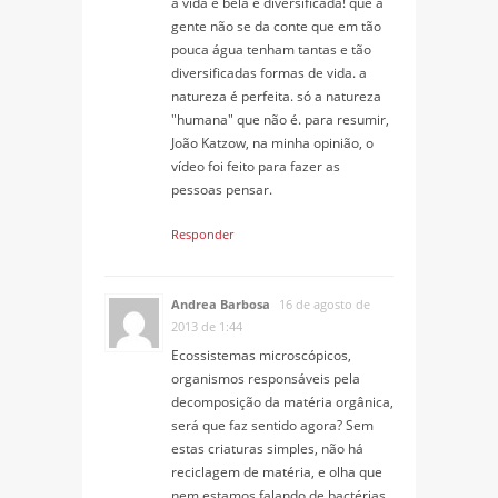
a vida é bela e diversificada! que a
gente não se da conte que em tão
pouca água tenham tantas e tão
diversificadas formas de vida. a
natureza é perfeita. só a natureza
"humana" que não é. para resumir,
João Katzow, na minha opinião, o
vídeo foi feito para fazer as
pessoas pensar.
Responder
Andrea Barbosa
16 de agosto de
2013 de 1:44
Ecossistemas microscópicos,
organismos responsáveis pela
decomposição da matéria orgânica,
será que faz sentido agora? Sem
estas criaturas simples, não há
reciclagem de matéria, e olha que
nem estamos falando de bactérias