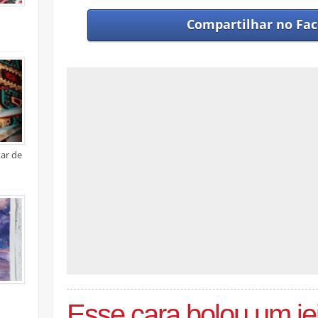
Compartilhar no
Fac
xar de
Esse cara bolou um jeit