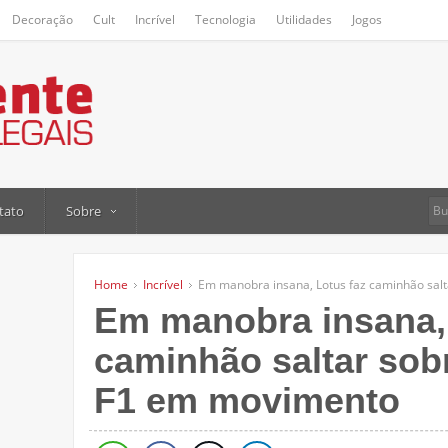
Decoração
Cult
Incrível
Tecnologia
Utilidades
Jogos
tato
Sobre
Home
Incrível
Em manobra insana, Lotus faz caminhão sal
Em manobra insana, 
caminhão saltar sob
F1 em movimento