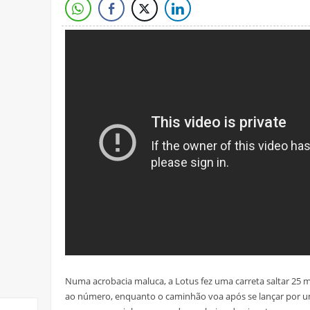
Numa acrobacia maluca, a Lotus fez uma carreta saltar 25 
ao número, enquanto o caminhão voa após se lançar por u