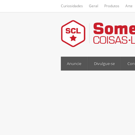
Curiosidades
Geral
Produtos
Arte
Anuncie
Divulgue-se
Con