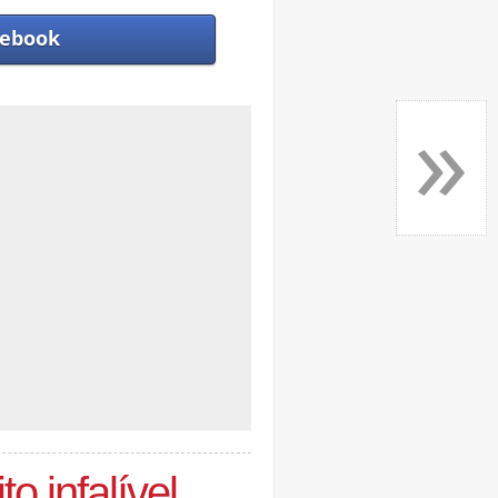
ebook
»
o infalível