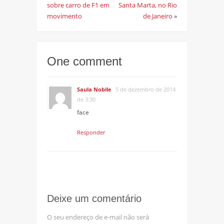
sobre carro de F1 em
Santa Marta, no Rio
movimento
de Janeiro
»
One comment
Saula Nobile
5 de dezembro de 2014
de 3:30
face
Responder
Deixe um comentário
O seu endereço de e-mail não será