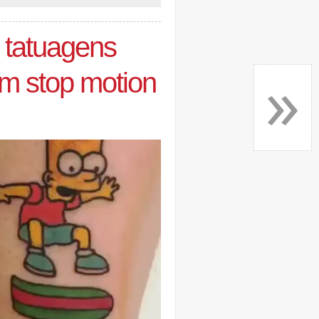
 tatuagens
»
m stop motion