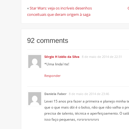
«
Star Wars: veja os incríveis desenhos
conceituais que deram origem à saga
92 comments
Sérgio H Izidio da Silva
8 de maio de 2014 de 22:31
*Uma linda'rte!
Responder
Daniela Faber
8 de maio de 2014 de 23:46
Levei 15 anos pra fazer a primeira e planejo minha t
que o que mais dói é o bolso, não que não valha o p
precisa de talento, técnica e aperfeiçoamento. O sal
isso faço pequenas, rsrsrsrsrsrsrs