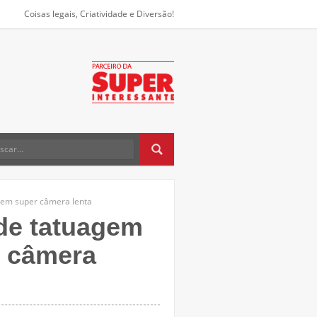
Coisas legais, Criatividade e Diversão!
a em super câmera lenta
 de tatuagem
r câmera