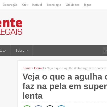
Decoração
Cult
Incrível
Tecnologia
Utilidades
Jogos
tato
Sobre
Home
Incrível
Veja o que a agulha de tatuagem faz na pel
Veja o que a agulha
faz na pela em supe
lenta