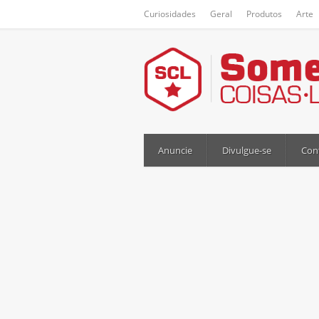
Curiosidades
Geral
Produtos
Arte
Anuncie
Divulgue-se
Con