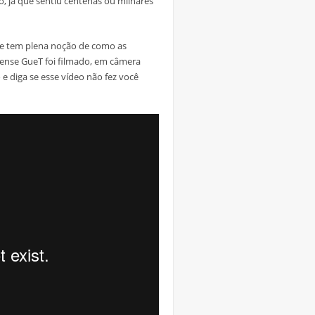
 já que sentiu centenas ou milhares
 se tem plena noção de como as
ense GueT foi filmado, em câmera
e diga se esse vídeo não fez você