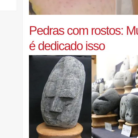
Pedras com rostos: M
é dedicado isso