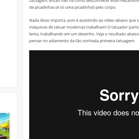
tatuagem, então não há como desconhecer esse mecanismo,
de picadinhas (é só uma picadinha!) pelo corpo.
Nada disso importa, pois é assistindo ao vídeo abaixo que
máquinas de tatuar modernas trabalham! O tatuador parisi
lenta, trabalhando em um desenho. Veja o resultado abaixo 
pensar no adiamento da tão sonhada primeira tatuagem: