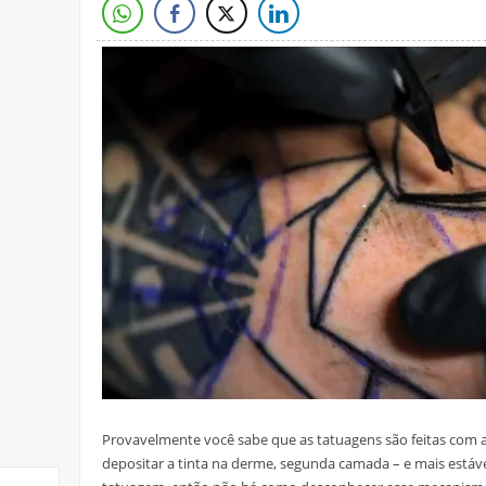
Provavelmente você sabe que as tatuagens são feitas com 
depositar a tinta na derme, segunda camada – e mais estáv