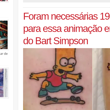
Foram necessárias 19
para essa animação e
do Bart Simpson
xar de