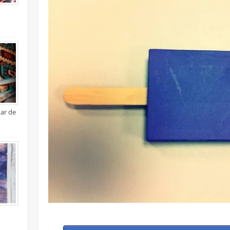
xar de