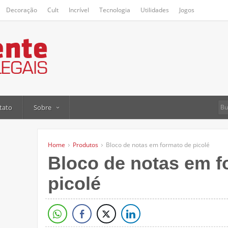
Decoração
Cult
Incrível
Tecnologia
Utilidades
Jogos
tato
Sobre
Home
Produtos
Bloco de notas em formato de picolé
Bloco de notas em f
picolé