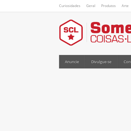
Curiosidades
Geral
Produtos
Arte
Anuncie
Divulgue-se
Con