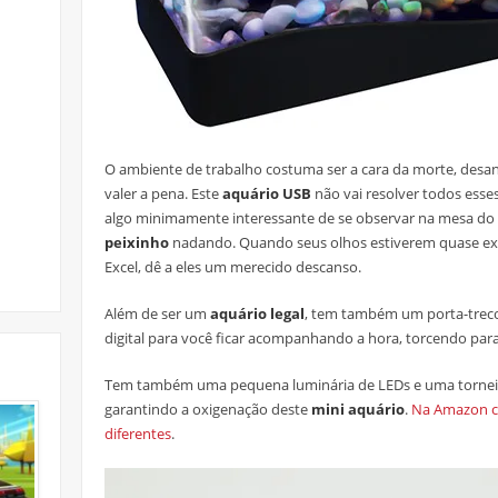
O ambiente de trabalho costuma ser a cara da morte, desa
valer a pena. Este
aquário USB
não vai resolver todos esse
algo minimamente interessante de se observar na mesa do e
peixinho
nadando. Quando seus olhos estiverem quase exp
Excel, dê a eles um merecido descanso.
Além de ser um
aquário legal
, tem também um porta-treco
digital para você ficar acompanhando a hora, torcendo para
Tem também uma pequena luminária de LEDs e uma torneiri
garantindo a oxigenação deste
mini aquário
.
Na Amazon cu
diferentes
.