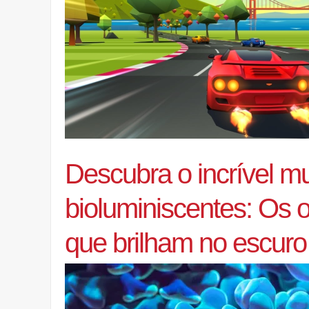
Descubra o incrível 
bioluminiscentes: Os 
que brilham no escuro