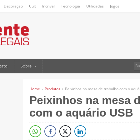
Decoração
Cult
Incrível
Tecnologia
Utilidades
Jogos
tato
Sobre
Home
Produtos
Peixinhos na mesa de trabalho com o aquá
Peixinhos na mesa d
com o aquário USB