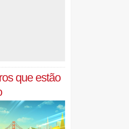
iros que estão
o