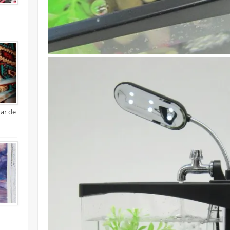
xar de