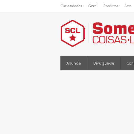
Curiosidades
Geral
Produtos
Arte
Anuncie
Divulgue-se
Con