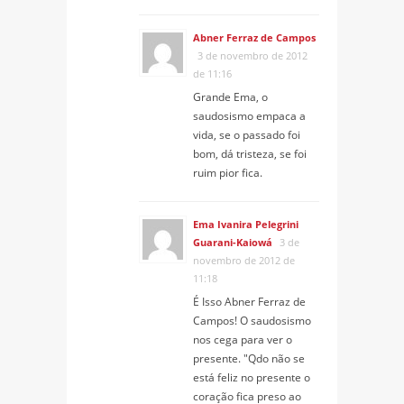
Abner Ferraz de Campos
3 de novembro de 2012
de 11:16
Grande Ema, o
saudosismo empaca a
vida, se o passado foi
bom, dá tristeza, se foi
ruim pior fica.
Ema Ivanira Pelegrini
Guarani-Kaiowá
3 de
novembro de 2012 de
11:18
É Isso Abner Ferraz de
Campos! O saudosismo
nos cega para ver o
presente. "Qdo não se
está feliz no presente o
coração fica preso ao