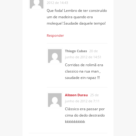
2012 de 14:43
Que foda! Lembro de ter construído
um de madeira quando era
moleque! Saudade daquele tempo!
Responder
Thiago Cubas
20 de
junho de 2012 de 14:51
Corridas de rolimã era
classico na rua man ,
saudade ein rapaz !!!
Alisson Durau
25 de
junho de 2012 de 7:11
Clássico era passar por
cima do dedo destraido
kkkkkkkkkkk