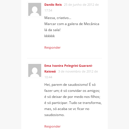
Danilo Reis
25 de junho de 2012 de
17:54
Massa, criativo…
Marcar com a galera de Mecânica
lá da sala!
kkkkkk
Responder
Ema Ivanira Pelegrini Guarani-
Kaiowá
3 de novembro de 2012 de
10:44
Hei, parem de saudosismo! É só
fazer um; é só convidar os amigos;
é só deixar de por medo nos filhos;
é só participar. Tudo se transforma,
mas, só acaba se vc ficar no
saudosismo.
Responder