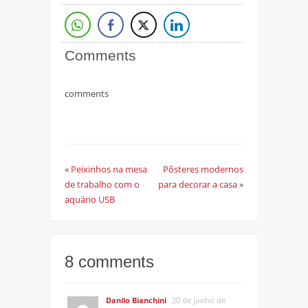
Comments
comments
«
Peixinhos na mesa
Pôsteres modernos
de trabalho com o
para decorar a casa
»
aquário USB
8 comments
Danilo Bianchini
20 de junho de