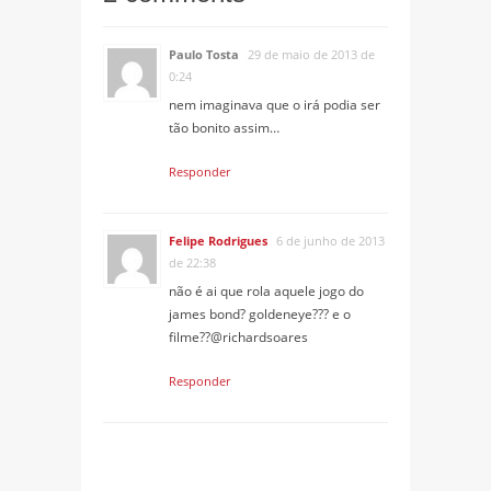
Paulo Tosta
29 de maio de 2013 de
0:24
nem imaginava que o irá podia ser
tão bonito assim…
Responder
Felipe Rodrigues
6 de junho de 2013
de 22:38
não é ai que rola aquele jogo do
james bond? goldeneye??? e o
filme??@richardsoares
Responder