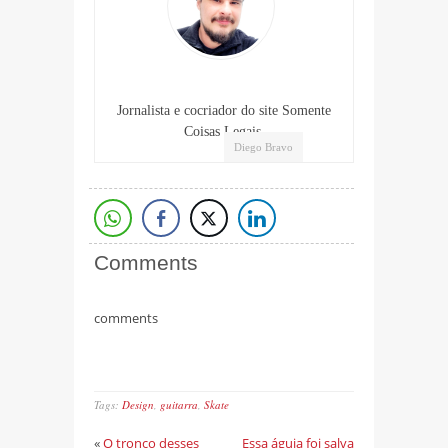
Jornalista e cocriador do site Somente
Coisas Legais.
Diego Bravo
Comments
comments
Tags:
Design
,
guitarra
,
Skate
«
O tronco desses
Essa águia foi salva