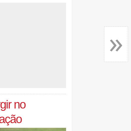
»
gir no
iação