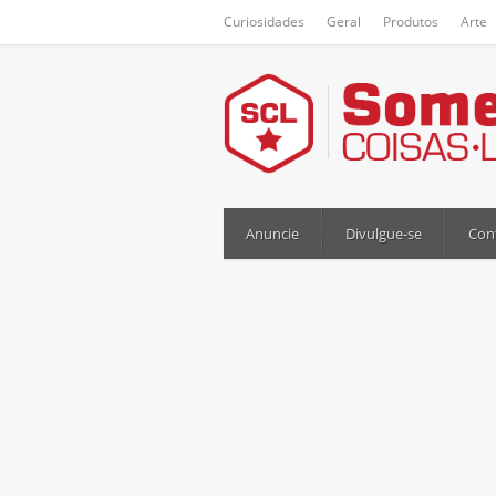
Curiosidades
Geral
Produtos
Arte
Anuncie
Divulgue-se
Con