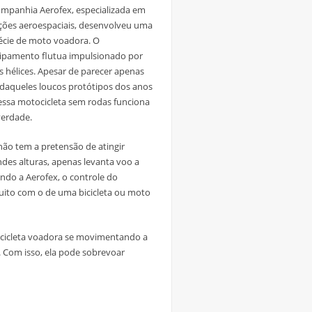
ompanhia Aerofex, especializada em
ações aeroespaciais, desenvolveu uma
écie de moto voadora. O
ipamento flutua impulsionado por
s hélices. Apesar de parecer apenas
daqueles loucos protótipos dos anos
 essa motocicleta sem rodas funciona
verdade.
não tem a pretensão de atingir
ndes alturas, apenas levanta voo a
undo a Aerofex, o controle do
uito com o de uma bicicleta ou moto
ocicleta voadora se movimentando a
Com isso, ela pode sobrevoar