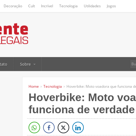
Decoração
Cult
Incrível
Tecnologia
Utilidades
Jogos
tato
Sobre
Home
Tecnologia
Hoverbike: Moto voadora que funciona d
Hoverbike: Moto vo
funciona de verdade