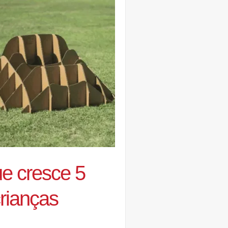
ue cresce 5
rianças