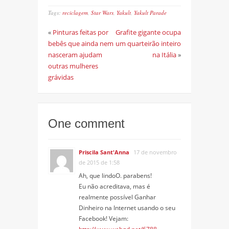
Tags:
reciclagem
,
Star Wars
,
Yakult
,
Yakult Parade
«
Pinturas feitas por
Grafite gigante ocupa
bebês que ainda nem
um quarteirão inteiro
nasceram ajudam
na Itália
»
outras mulheres
grávidas
One comment
Priscila Sant'Anna
17 de novembro
de 2015 de 1:58
Ah, que lindoO. parabens!
Eu não acreditava, mas é
realmente possível Ganhar
Dinheiro na Internet usando o seu
Facebook! Vejam: