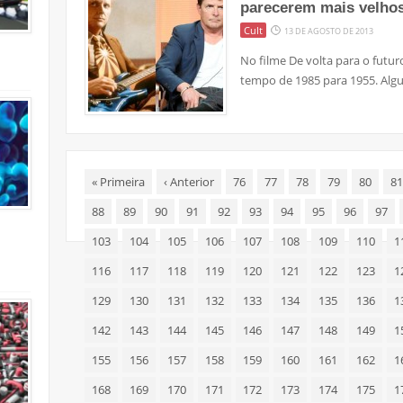
parecerem mais velhos
Cult
13 DE AGOSTO DE 2013
No filme De volta para o futu
tempo de 1985 para 1955. Alg
«
Primeira
‹
Anterior
76
77
78
79
80
81
88
89
90
91
92
93
94
95
96
97
103
104
105
106
107
108
109
110
1
116
117
118
119
120
121
122
123
1
129
130
131
132
133
134
135
136
1
142
143
144
145
146
147
148
149
1
155
156
157
158
159
160
161
162
1
168
169
170
171
172
173
174
175
1