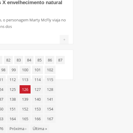
 X envelhecimento natural
ro, o personagem Marty McFly viaja no
uns dos
+
82
83
84
85
86
87
98
99
100
101
102
11
112
113
114
115
24
125
126
127
128
37
138
139
140
141
50
151
152
153
154
63
164
165
166
167
76
Próxima
›
Última
»