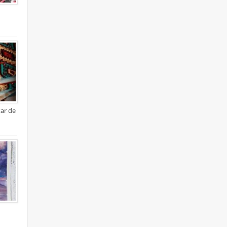
xar de