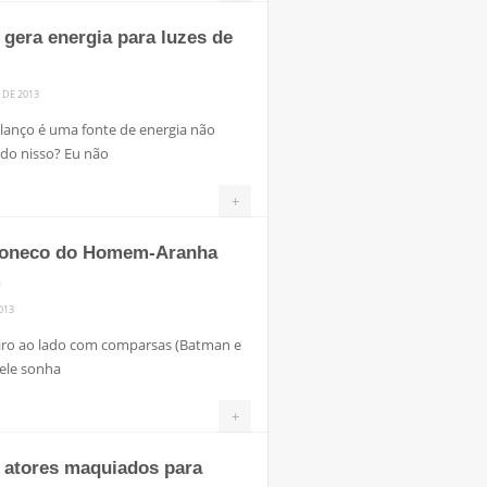
gera energia para luzes de
 DE 2013
lanço é uma fonte de energia não
ado nisso? Eu não
+
 boneco do Homem-Aranha
m
013
heiro ao lado com comparsas (Batman e
ele sonha
+
: atores maquiados para