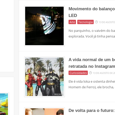
Movimento do balanço 
LED
Arte
Tecnologia
13 DE AGOSTO
No parquinho, o vaivém do ba
explorada. Você já tinha pens
A vida normal de um
retratada no Instagra
Curiosidades
13 DE AGOSTO DE 2
Ele é vida loka e ostenta din
Homem de Ferro), ele brocha, 
De volta para o futuro