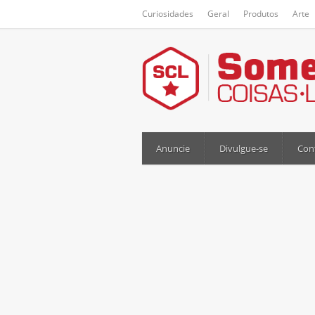
Curiosidades
Geral
Produtos
Arte
Anuncie
Divulgue-se
Con