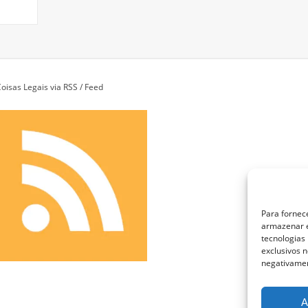
oisas Legais via RSS / Feed
Para fornec
armazenar e
tecnologias
exclusivos n
negativamen
A