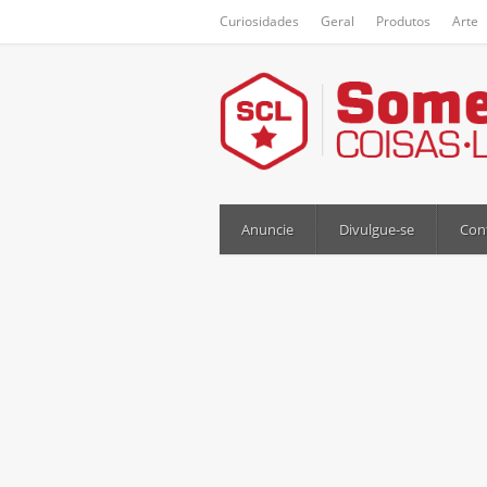
Curiosidades
Geral
Produtos
Arte
Anuncie
Divulgue-se
Con