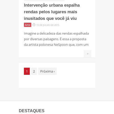
Intervenção urbana espalha
rendas pelos lugares mais
inusitados que você já viu
Arte
15 DE JULHO DE 2015
Imagine a delicadeza das rendas espalhada
por diversas paisagens. É essa a proposta
da artista polonesa NeSpoon que, com um
+
1
2
Próxima
›
DESTAQUES