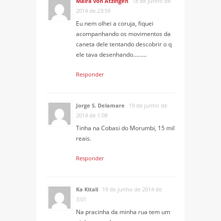
Maíra von Atzingen
18 de junho de
2014 de 23:59
Eu nem olhei a coruja, fiquei
acompanhando os movimentos da
caneta dele tentando descobrir o q
ele tava desenhando………
Responder
Jorge S. Delamare
19 de junho de
2014 de 1:08
Tinha na Cobasi do Morumbi, 15 mil
reais.
Responder
Ka Kitali
19 de junho de 2014 de
3:01
Na pracinha da minha rua tem um