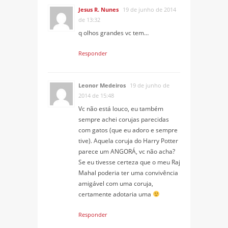
Jesus R. Nunes
19 de junho de 2014
de 13:32
q olhos grandes vc tem…
Responder
Leonor Medeiros
19 de junho de
2014 de 15:48
Vc não está louco, eu também
sempre achei corujas parecidas
com gatos (que eu adoro e sempre
tive). Aquela coruja do Harry Potter
parece um ANGORÁ, vc não acha?
Se eu tivesse certeza que o meu Raj
Mahal poderia ter uma convivência
amigável com uma coruja,
certamente adotaria uma
Responder