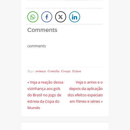
Comments
comments
Tags:
animais
,
Comédia
,
Coruja
,
Fofura
«
Veja a reação dessa
Veja o antes e o
vizinhança aos gols
depois da aplicação
do Brasil no jogo de
dos efeitos especiais
estreia da Copa do
em filmes e séries
»
Mundo