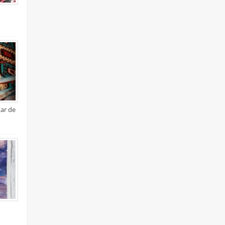
xar de