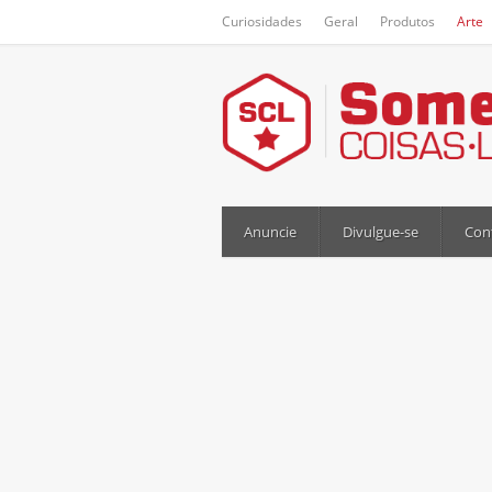
Curiosidades
Geral
Produtos
Arte
Anuncie
Divulgue-se
Con