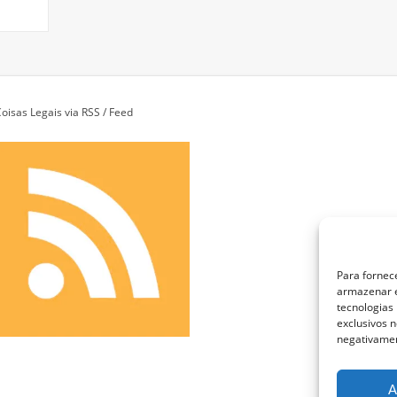
oisas Legais via RSS / Feed
Para fornec
armazenar e
tecnologias
exclusivos n
negativamen
A