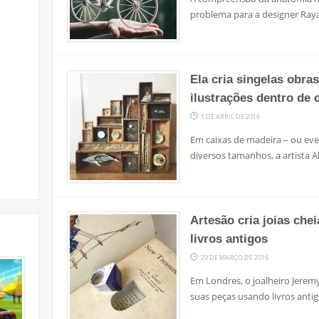
problema para a designer Raya 
Ela cria singelas obras
ilustrações dentro de 
1 DE ABRIL DE 2016
Em caixas de madeira – ou eve
diversos tamanhos, a artista A
Artesão cria joias che
livros antigos
29 DE MARÇO DE 2016
Em Londres, o joalheiro Jere
suas peças usando livros antigo