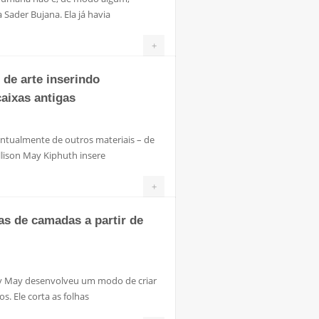
Sader Bujana. Ela já havia
+
 de arte inserindo
caixas antigas
ntualmente de outros materiais – de
llison May Kiphuth insere
+
ias de camadas a partir de
my May desenvolveu um modo de criar
s. Ele corta as folhas