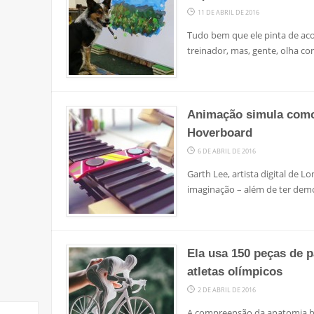
11 DE ABRIL DE 2016
Tudo bem que ele pinta de ac
treinador, mas, gente, olha c
Animação simula como 
Hoverboard
6 DE ABRIL DE 2016
Garth Lee, artista digital de Lo
imaginação – além de ter dem
Ela usa 150 peças de p
atletas olímpicos
2 DE ABRIL DE 2016
A compreensão da anatomia 