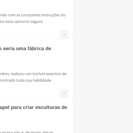
ordo com as constantes instruções do
omo esse cachorro segura
+
seria uma fábrica de
ndres, realizou um incrível exercício de
onstrado toda sua habilidade
+
apel para criar esculturas de
humana não é, de modo algum,