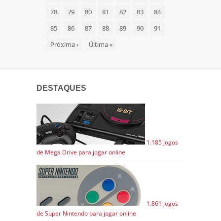
78
79
80
81
82
83
84
85
86
87
88
89
90
91
Próxima
›
Última
»
DESTAQUES
1.185 jogos
de Mega Drive para jogar online
1.861 jogos
de Super Nintendo para jogar online